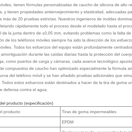
óviles, tienen fórmulas personalizadas de caucho de silicona de alto 
, y tienen propiedades antienvejecimiento y elasticidad, adecuadas para
a más de 20 pruebas estrictas. Nuestros ingenieros de moldes domin
etando rápidamente todo el proceso desde el modelado hasta el proces
 de la junta dentro de ±0,05 mm, evitando problemas como la falta de 
ón de los teléfonos móviles siempre ha sido la dirección de los esfuerz
óviles. Todos los esfuerzos del equipo están profundamente centrados 
a amortiguación durante las caídas diarias hasta la protección del cue
uga, como puertos de carga y cámaras, cada avance tecnológico apunta 
 de compuestos de caucho han optimizado especialmente la fórmula ant
curva del teléfono móvil y se han añadido pruebas adicionales que simu
 Todos estos esfuerzos están destinados a hacer de la tira de goma un 
de defensa contra el agua.
el producto (especificación)
l producto:
Tiras de goma impermeables
EPDM