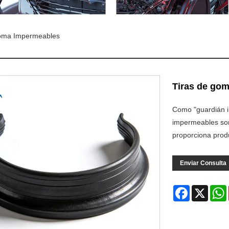
oma Impermeables
Tiras de go
Como "guardián i
impermeables so
proporciona produ
Enviar Consulta
Facebook
X