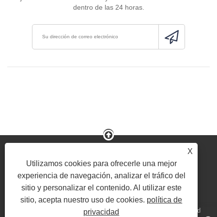
dentro de las 24 horas.
X
Utilizamos cookies para ofrecerle una mejor
experiencia de navegación, analizar el tráfico del
Link
Sitemap
RSS
Xml
política de privacidad
sitio y personalizar el contenido. Al utilizar este
sitio, acepta nuestro uso de cookies.
política de
Copyright © 2020-2022 Xiamen Liangju Rubber Technology Co., Ltd. -
privacidad