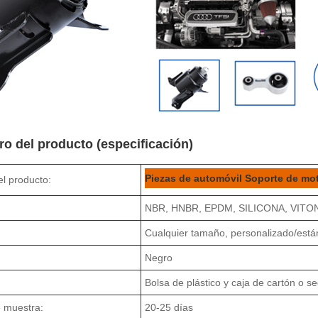
o del producto (especificación)
Piezas de automóvil Soporte de mo
l producto:
NBR, HNBR, EPDM, SILICONA, VITON
Cualquier tamaño, personalizado/está
Negro
Bolsa de plástico y caja de cartón o s
 muestra:
20-25 días