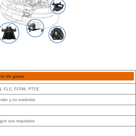
tor de goma
, FLS, FFPM, PTFE
ndar y no estándar
egún sus requisitos