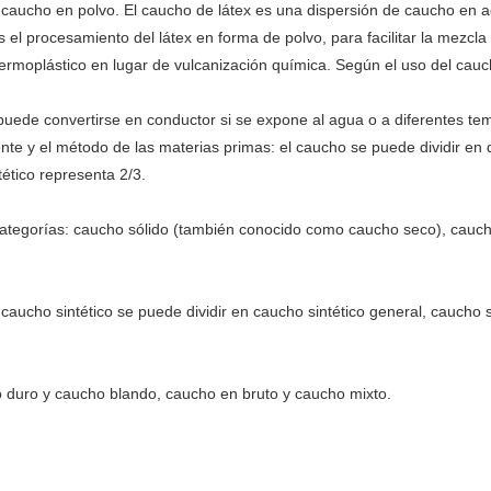
y caucho en polvo. El caucho de látex es una dispersión de caucho en a
s el procesamiento del látex en forma de polvo, para facilitar la mezcl
rmoplástico en lugar de vulcanización química. Según el uso del caucho
o puede convertirse en conductor si se expone al agua o a diferentes t
te y el método de las materias primas: el caucho se puede dividir en do
ético representa 2/3.
 categorías: caucho sólido (también conocido como caucho seco), cauc
aucho sintético se puede dividir en caucho sintético general, caucho si
o duro y caucho blando, caucho en bruto y caucho mixto.